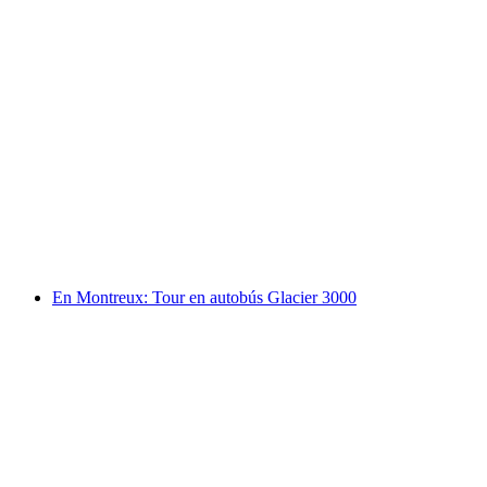
Ruta en autobús desde Zúrich hasta Interlaken
por persona
desde €66
En Montreux: Tour en autobús Glacier 3000