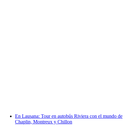
Desde Lausana: excursión de un día a Zermatt
con vistas al Matterhorn
por persona
desde €140
En Lausana: Tour en autobús Riviera con el mundo de
Chaplin, Montreux y Chillon