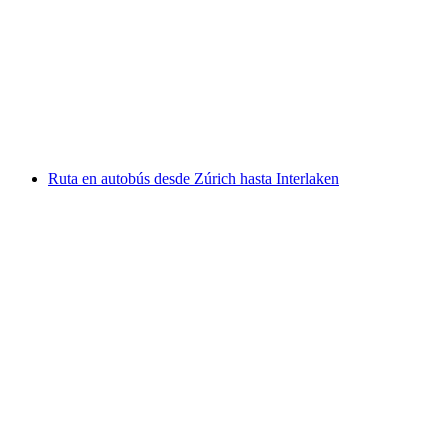
En Lausana: Tour en autobús Riviera con el
mundo de Chaplin, Montreux y Chillon
por persona
desde €157
Ruta en autobús desde Zúrich hasta Interlaken