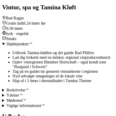
Vintur, spa og Tamina Kløft
Bad Ragaz
Gratis indtil 24 timer før
6:30 timer
tysk · engelsk
Straks
Højdepunkter
Udforsk Tamina-kløften og det gamle Bad Pfäfers
Lad dig forkæle med en lækker, regional vinproducentlunch
Oplev vinregionen Bündner Herrschaft – også kendt som
"Burgund i Schweiz"
Tag på en guidet tur gennem vinmarkerne i regionen
Nyd udvalgte smagninger af de lokale vine
Slap af i 2 timer i thermalbadet i Tamina Therme
Beskrivelse
Ydelser
Mødested
Vigtige informationer