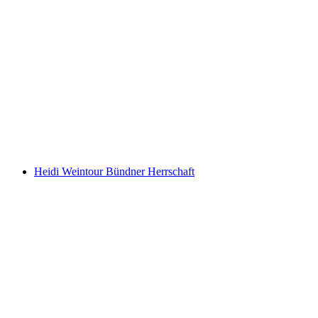
Vin ture og skovbadning med E-cykel for
kvinder fra Bad Ragaz
pr. person
fra DKK 1623
Heidi Weintour Bündner Herrschaft