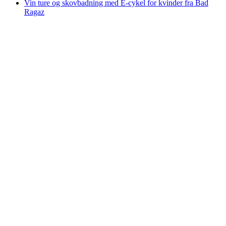
Vin ture og skovbadning med E-cykel for kvinder fra Bad
Ragaz