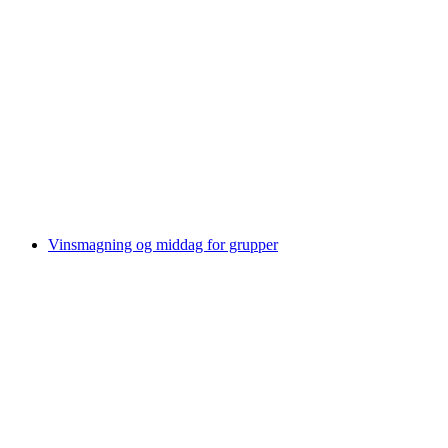
Vinsmagning og restaurant "IGNIV by
Andreas Caminada"
pr. person
fra DKK 2679
Vinsmagning og middag for grupper