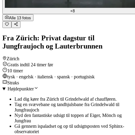
+8
Alle 13 fotos
Fra Zürich: Privat dagstur til
Jungfraujoch og Lauterbrunnen
Zürich
Gratis indtil 24 timer før
10 timer
tysk · engelsk · italiensk · spansk · portugisisk
Straks
Højdepunkter
Lad dig køre fra Zürich til Grindelwald af chaufføren.
Tag en svævebane og tandhjulsbane fra Grindelwald til
Jungfraujoch
Nyd den fantastiske udsigt til toppen af Eiger, Mönch og
Jungfrau
Gå gennem ispaladset og op til udsigtsposten ved Sphinx-
observatoriet