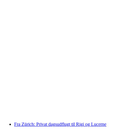
En hel dag i Zürich med Felsenegg kabelbane
privat tur
pr. person
fra DKK 2080
Fra Zürich: Privat dagsudflugt til Rigi og Lucerne