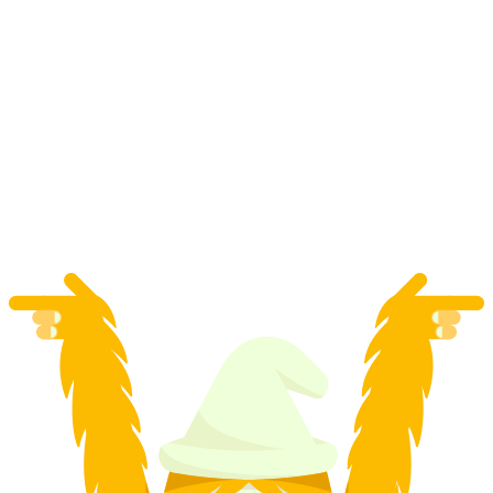
Fra Zürich: Blåseet og Interlaken privat
dagstur
pr. person
fra DKK 1830