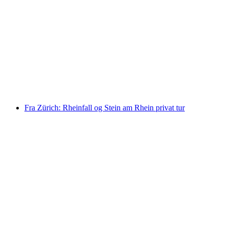
Fra Zürich: Privat dagsudflugt til Rigi og
Lucerne
pr. person
fra DKK 2496
Fra Zürich: Rheinfall og Stein am Rhein privat tur