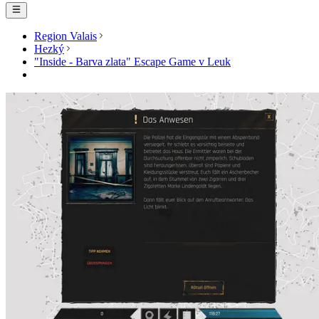
Region Valais
Hezký
"Inside - Barva zlata" Escape Game v Leuk