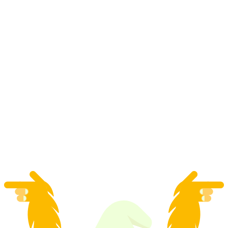
"Inside - Barva zlata" Escape Game ve Vispu
na osobu
od CZK 1051