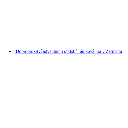
"Inside - Barva zlata" Escape Game v
Zermattu
na osobu
od CZK 1455
"Dobrodružství adventního období" úniková hra v Zermattu