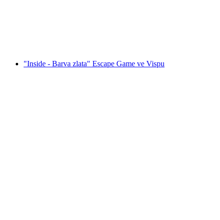
na osobu
od CZK 1051
"Inside - Barva zlata" Escape Game ve Vispu