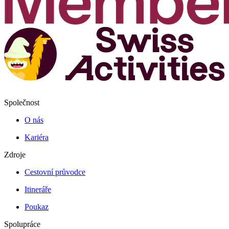
Společnost
O nás
Kariéra
Zdroje
Cestovní průvodce
Itineráře
Poukaz
Spolupráce