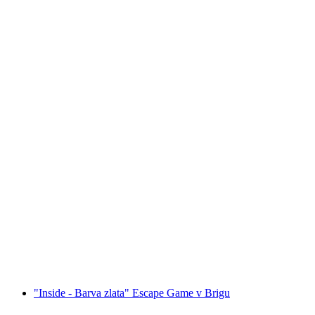
"Dobrodružství adventního období" úniková
hra v Zermattu
na osobu
od CZK 1724
"Inside - Barva zlata" Escape Game v Brigu