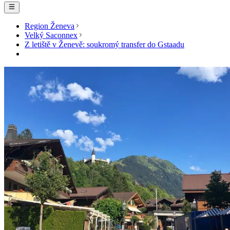
Region Ženeva
Velký Saconnex
Z letiště v Ženevě: soukromý transfer do Gstaadu