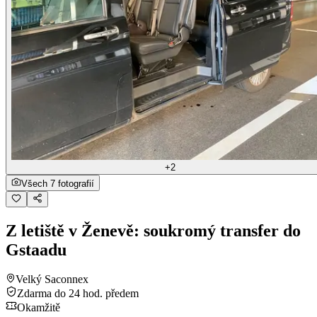
+2
Všech 7 fotografií
Z letiště v Ženevě: soukromý transfer do
Gstaadu
Velký Saconnex
Zdarma do 24 hod. předem
Okamžitě