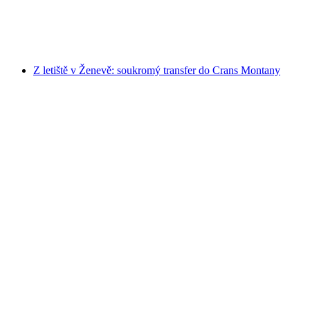
na osobu
od CZK 4536
Z letiště v Ženevě: soukromý transfer do Crans Montany