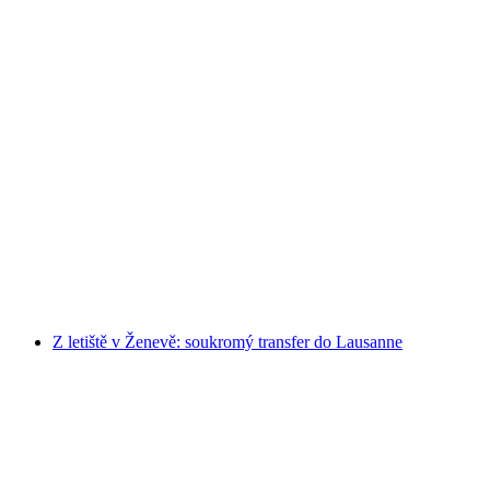
Z letiště Ženeva: soukromý transfer do Ženevy
na osobu
od CZK 2160
Z letiště v Ženevě: soukromý transfer do Lausanne