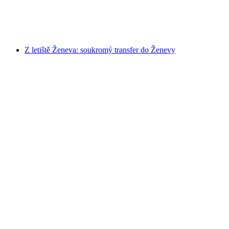
na osobu
od CZK 15657
Z letiště Ženeva: soukromý transfer do Ženevy