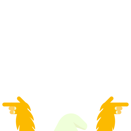
Z letiště v Ženevě: soukromý transfer do Crans
Montany
na osobu
od CZK 12958