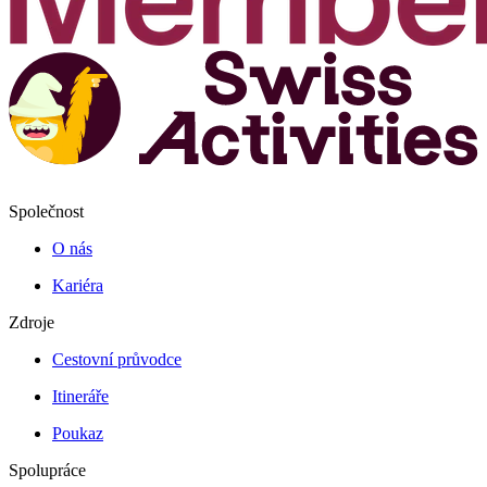
Společnost
O nás
Kariéra
Zdroje
Cestovní průvodce
Itineráře
Poukaz
Spolupráce